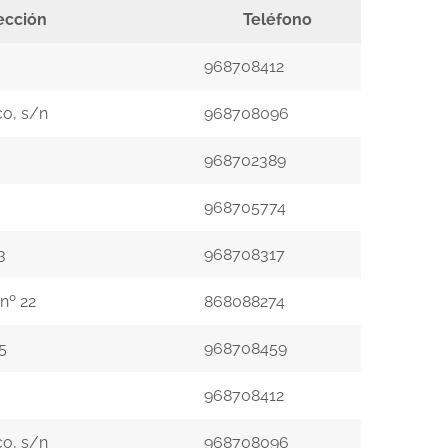
ección
Teléfono
968708412
co, s/n
968708096
968702389
968705774
3
968708317
nº 22
868088274
5
968708459
968708412
co, s/n
968708096