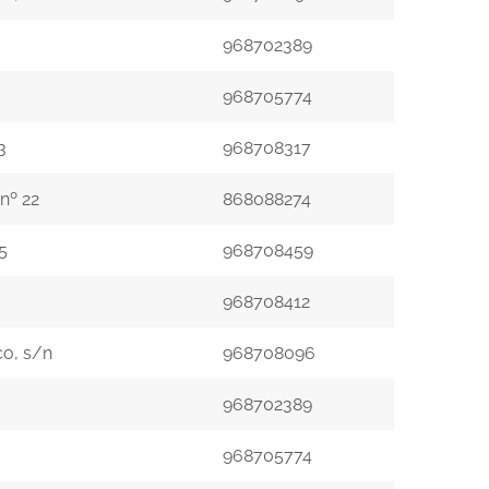
968702389
968705774
3
968708317
nº 22
868088274
5
968708459
968708412
co, s/n
968708096
968702389
968705774