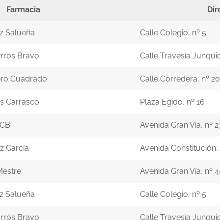
Farmacia
Dir
z Salueña
Calle Colegio, nº 5
rrós Bravo
Calle Travesía Junqui
ero Cuadrado
Calle Corredera, nº 20
es Carrasco
Plaza Egido, nº 16
 CB
Avenida Gran Vía, nº 2
z García
Avenida Constitución, 
Mestre
Avenida Gran Vía, nº 4
z Salueña
Calle Colegio, nº 5
rrós Bravo
Calle Travesía Junqui