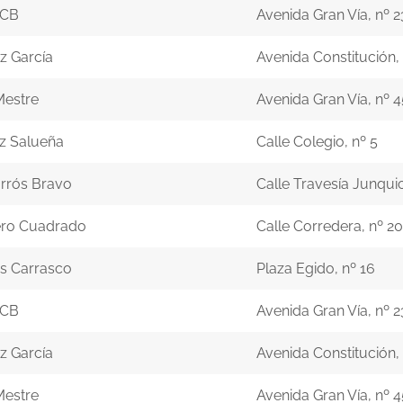
 CB
Avenida Gran Vía, nº 2
z García
Avenida Constitución, 
Mestre
Avenida Gran Vía, nº 4
z Salueña
Calle Colegio, nº 5
rrós Bravo
Calle Travesía Junqui
ero Cuadrado
Calle Corredera, nº 20
es Carrasco
Plaza Egido, nº 16
 CB
Avenida Gran Vía, nº 2
z García
Avenida Constitución, 
Mestre
Avenida Gran Vía, nº 4