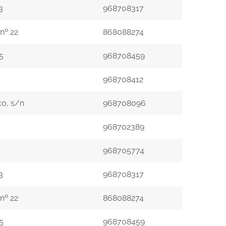
3
968708317
nº 22
868088274
5
968708459
968708412
co, s/n
968708096
968702389
968705774
3
968708317
nº 22
868088274
5
968708459