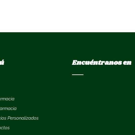
ú
Encuéntranos en
armacia
farmacia
cios Personalizados
uctos