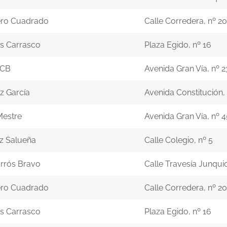
ero Cuadrado
Calle Corredera, nº 20
es Carrasco
Plaza Egido, nº 16
 CB
Avenida Gran Vía, nº 2
z García
Avenida Constitución, 
Mestre
Avenida Gran Vía, nº 4
z Salueña
Calle Colegio, nº 5
rrós Bravo
Calle Travesía Junqui
ero Cuadrado
Calle Corredera, nº 20
es Carrasco
Plaza Egido, nº 16