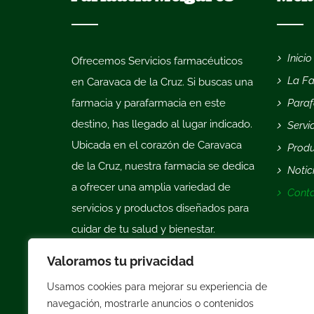
Inicio
Ofrecemos
Servicios farmacéuticos
La F
en Caravaca de la Cruz
. Si buscas una
farmacia y parafarmacia en este
Para
destino, has llegado al lugar indicado.
Servi
Ubicada en el corazón de Caravaca
Prod
de la Cruz, nuestra farmacia se dedica
Notic
a ofrecer una amplia variedad de
Cont
servicios y productos diseñados para
cuidar de tu salud y bienestar.
Contamos con un equipo de
Valoramos tu privacidad
profesionales cualificados y
Usamos cookies para mejorar su experiencia de
comprometidos en brindar atención
navegación, mostrarle anuncios o contenidos
personalizada y de calidad.