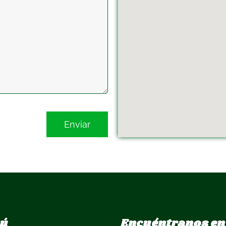
ú
Encuéntranos en