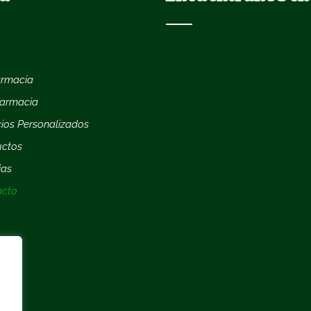
armacia
farmacia
cios Personalizados
uctos
ias
acto